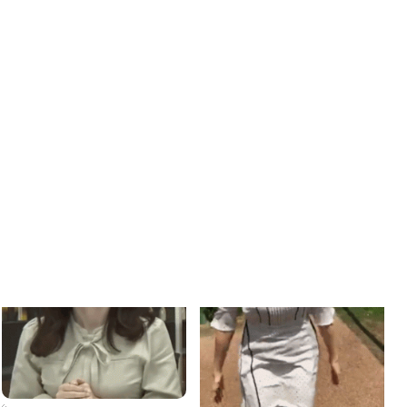
スS、男を虜にする力S、性格C)
森香澄
4
0
【画像】テレ東の森香澄アナがセ
クシーすぎ！！
森香澄
森香澄アナ 「ワールドビジネス
3
サテライト（WBS）」
森香澄
12