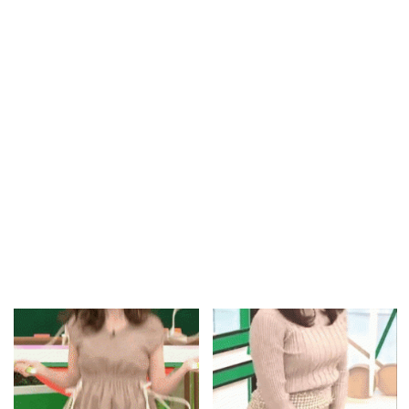
森香澄アナ 2022年2月8日 腰を
[gif]ウイニング競馬の森香澄アナ
クネクネするダンス
森香澄
森香澄
7
0