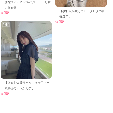
森香澄アナ 2022年2月19日 可愛
いお辞儀
【gif】風が強くてピッタピタの森
森香澄
香澄アナ
森香澄
12
【画像】森香澄とかいう女子アナ
界最強のぐうかわアナ
森香澄