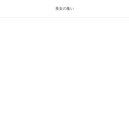
美女の集い
きっと見つかるセクシー画像まとめギャラリー
995年6月16日（27歳）
代教養学部人間科学科