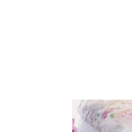
【gif】森香澄アナが踊る
森香澄
4