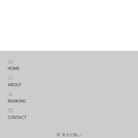
HOME
ABOUT
RANKING
CONTACT
美女の集い