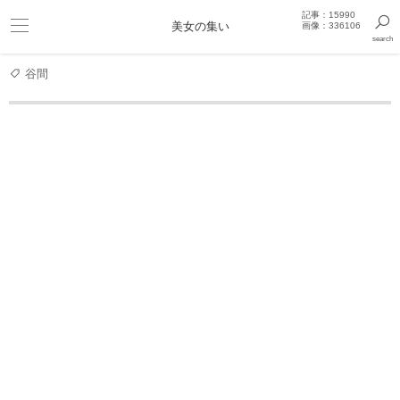
記事：15990
ビキニ
美女の集い
画像：336106
search
巨乳
きっと見つかるセクシー画像まとめギャラリー
谷間
人物
華彩なな
華彩なな
グラビアアイドル
愛称･･･ ななち
生年月日･･･ 1981年7月14日
現年齢･･･ 41歳
出身地･･･ 日本・神奈川県横浜市
血液型･･･ A型