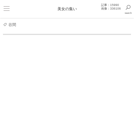
記事：15990
ビキニ
美女の集い
画像：336106
search
巨乳
きっと見つかるセクシー画像まとめギャラリー
谷間
モデル
西内まりやのビキニショット！ドアップ美少女
西内まりや 写真集
月刊 西内まりや（西内ま
月刊 西内まりや 写真 ND