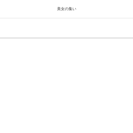
美女の集い
きっと見つかるセクシー画像まとめギャラリー
[可愛い]ビキニが似合う星名美津紀ちゃんの水着自撮りとグラビア！
Love Again 星名
！ 星名美津紀
Secret Love 星名美津紀
きみはぼくのもの 星名美
津紀