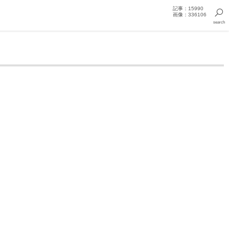
記事：15990
画像：336106
search
色恋 星名美津紀
甘い果実 星名美津紀
パラダイスラブ 星名美津
美津紀
紀