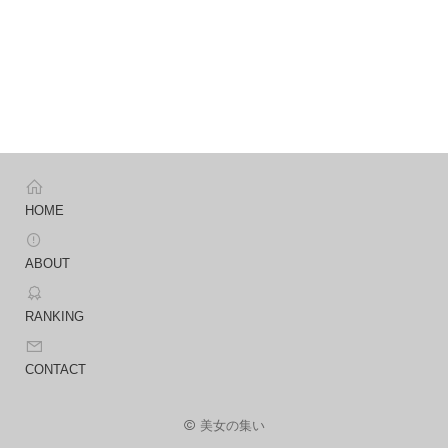
HOME
ABOUT
RANKING
CONTACT
美女の集い