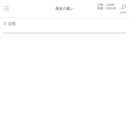
記事：15990
ビキニ
美女の集い
画像：336106
search
巨乳
きっと見つかるセクシー画像まとめギャラリー
谷間
タレント
【稲村亜美】ビキニ姿で振りかぶってなげたー！！
稲村亜美 写真集
稲村亜美 どまんなか