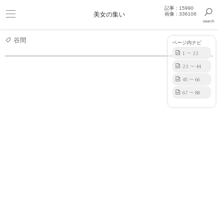
記事：15990
ビキニ
美女の集い
画像：336106
search
巨乳
きっと見つかるセクシー画像まとめギャラリー
谷間
ページ内ナビ
1 ～ 22
23 ～ 44
アイドル
【美少女】齋藤飛鳥の水着画像まとめ【88枚】
45 ～ 66
67 ～ 88
【美少女】齋藤飛鳥の水着画像まとめ【88枚】
2026.06.04 19:27:46
2488 view
88
齋藤飛鳥