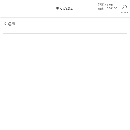
記事：15990
ビキニ
美女の集い
画像：336106
search
巨乳
きっと見つかるセクシー画像まとめギャラリー
谷間
グラビアアイドル
【超絶セクシー】大原優乃がスケベすぎる
大原優乃 写真集
大原優乃写真集『√25』
大原優乃 ふゆのゆうの
大原