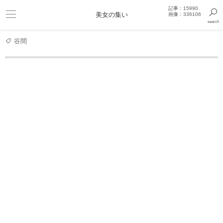
記事：15990
ビキニ
美女の集い
画像：336106
search
巨乳
きっと見つかるセクシー画像まとめギャラリー
谷間
女子アナ
杉浦友紀アナのゴルフスウング
杉浦友紀アナのゴルフスウング
2026.06.04 19:27:46
2129 view
1
杉浦友紀