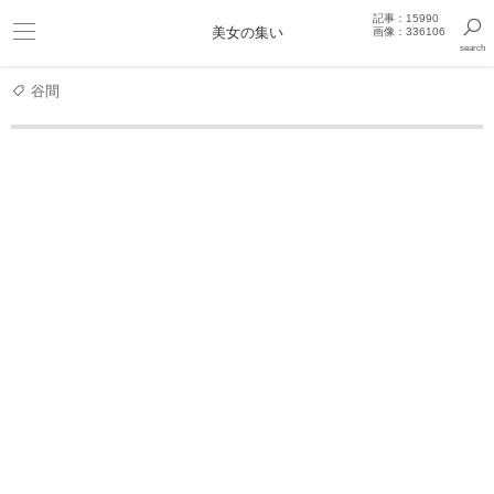
記事：15990
ビキニ
美女の集い
画像：336106
search
巨乳
きっと見つかるセクシー画像まとめギャラリー
谷間
アイドル
【動画あり】清楚系美女のセクシーランジェリー下
雪乃かりん グラビア動画
雪乃、はじめました。
雪乃、はじめました。
雪乃、はじめました。 雪