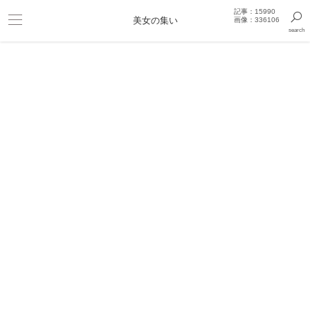
記事：15990
美女の集い
画像：336106
search
きっと見つかるセクシー画像まとめギャラリー
モデル
薄ピンクの可愛い下着姿！フリラモ個撮LABO Vol.49
田中みか グラビア動画
フリラ
sexy doll 287 田中みか
フリラモ個撮LABO
フリラモ個撮LABO