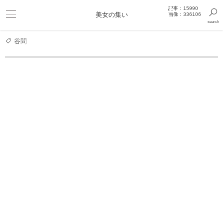
記事：15990
ビキニ
美女の集い
画像：336106
search
巨乳
きっと見つかるセクシー画像まとめギャラリー
谷間
グラビアアイドル
超絶綺麗なボディラインのビキニ水着姿な
高橋凛 グラビア動画
一輪の花、凛と立つ 高橋
ベルを鳴らして 高橋凛
凛とし
黒猫の凛にゃん 橘花凛
凛