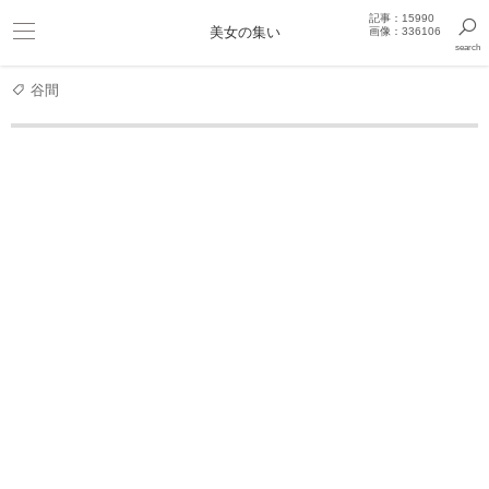
記事：15990
ビキニ
美女の集い
画像：336106
search
巨乳
きっと見つかるセクシー画像まとめギャラリー
谷間
グラビアアイドル
【新條由芽】魔進戦隊キラメイジャーの出
新條由芽 写真集