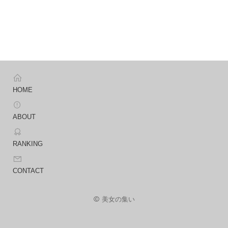
HOME
ABOUT
RANKING
CONTACT
美女の集い