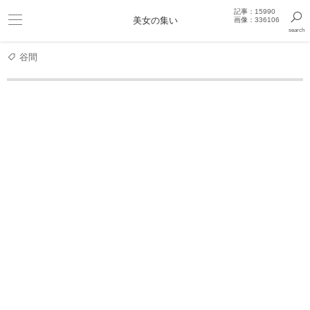
記事：15990
ビキニ
美女の集い
画像：336106
search
巨乳
きっと見つかるセクシー画像まとめギャラリー
谷間
女優
【人気女優】広瀬すず・撮影シーン多め
広瀬すず 写真集
広瀬すず 10周年記念写真
集 レジャー・トレジャー