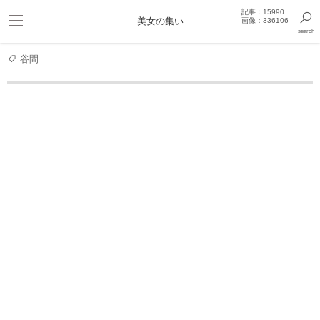
記事：15990
ビキニ
美女の集い
画像：336106
search
巨乳
きっと見つかるセクシー画像まとめギャラリー
谷間
グラビアアイドル
“1000年に1度の童顔巨乳”スパガ浅川
浅川梨奈 グラビア動画
アザカワ！ 浅川梨奈
お待たせしました！ 浅川