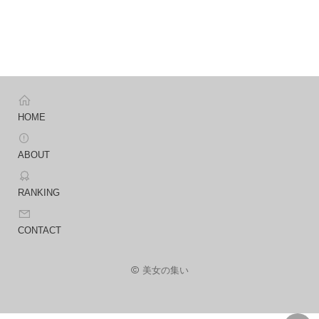
HOME
ABOUT
RANKING
CONTACT
美女の集い