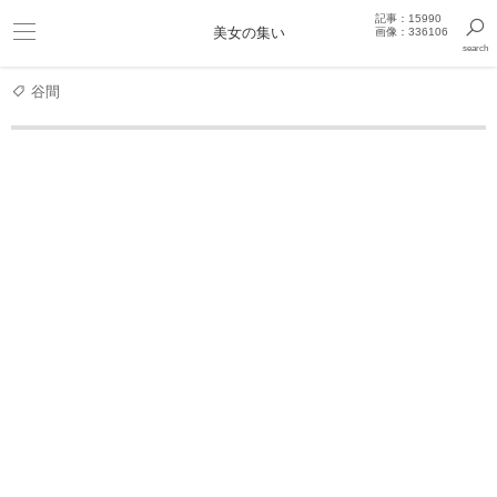
記事：15990
ビキニ
美女の集い
画像：336106
search
巨乳
きっと見つかるセクシー画像まとめギャラリー
谷間
グラビアアイドル
ラウンドガールで大注目！グラビア界の新
ラウンドガールで大注目！グラビア界の新星・雪平莉
佐、ナイトプールで圧巻美ボディ披露
2026.06.04 19:27:46
2289 view
3
雪平莉佐