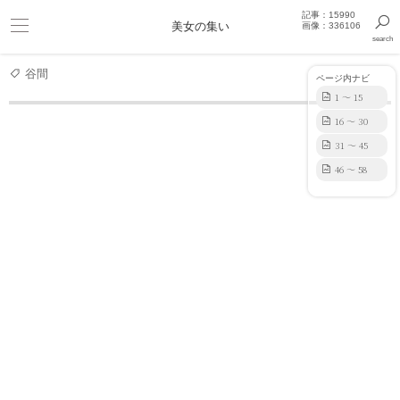
記事：15990
ビキニ
美女の集い
画像：336106
search
巨乳
きっと見つかるセクシー画像まとめギャラリー
谷間
ページ内ナビ
1 ～ 15
16 ～ 30
モデル
スタイル完璧！ローラ(２３)の抜けるエロ画像×５８
31 ～ 45
46 ～ 58
スタイル完璧！ローラ(２３)の抜けるエロ画像×５８
2026.06.04 19:27:46
2000 view
58
ローラ