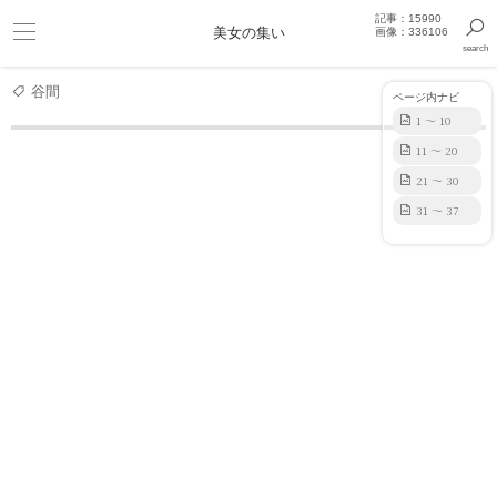
記事：15990
ビキニ
美女の集い
画像：336106
search
巨乳
きっと見つかるセクシー画像まとめギャラリー
谷間
ページ内ナビ
1 ～ 10
11 ～ 20
グラビアアイドル
SSS級美女・月野もものセクシービキニ
21 ～ 30
31 ～ 37
月野もも 写真集
【デジタル限定】月野も
【無料お試し版/デジタル
【デ