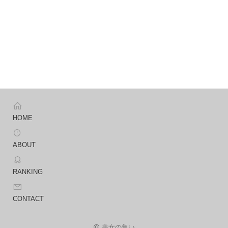
HOME
ABOUT
RANKING
CONTACT
美女の集い