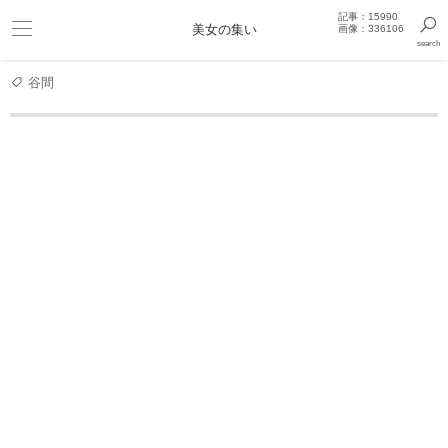
記事：15990
ビキニ
美女の集い
画像：336106
search
巨乳
きっと見つかるセクシー画像まとめギャラリー
谷間
女優
国民的美少女・井本彩花、スレンダーボディ際立つビキ
井本彩花 写真集
井本彩花ファースト写真