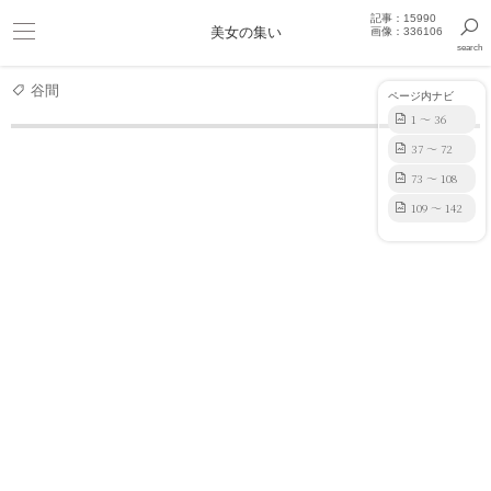
記事：15990
ビキニ
美女の集い
画像：336106
search
巨乳
きっと見つかるセクシー画像まとめギャラリー
谷間
ページ内ナビ
1 ～ 36
37 ～ 72
モデル
SSS級美女・ほのかの水着＆セクシーランジェリー下
73 ～ 108
109 ～ 142
ほのか グラビア動画
はじめまして！ほのかで
かほりほのか ほのか