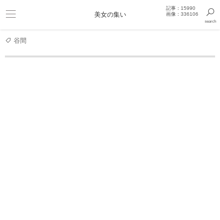
記事：15990
ビキニ
美女の集い
画像：336106
search
巨乳
きっと見つかるセクシー画像まとめギャラリー
谷間
女優
新川優愛たまに抜くと気持いい水着画像
新川優愛 写真集
新川優愛 写真集 『 Atlas