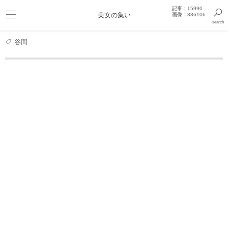
記事：15990
ビキニ
美女の集い
画像：336106
search
巨乳
きっと見つかるセクシー画像まとめギャラリー
谷間
アイドル
須田亜香里の美バスト谷間
須田亜香里 写真集
【電子版だけの特典カッ