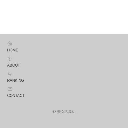
HOME
ABOUT
RANKING
CONTACT
美女の集い