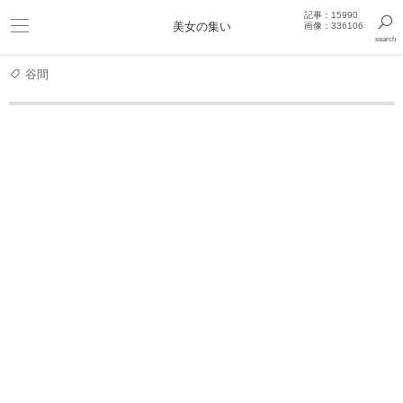
記事：15990
ビキニ
美女の集い
画像：336106
search
巨乳
きっと見つかるセクシー画像まとめギャラリー
谷間
女優
【SSS級美女】今田美桜 今最も売れている女優が意
今田美桜 写真集
今田美桜ファースト写真
【デジタル限定 YJ
今田
【デジタル版限定カット