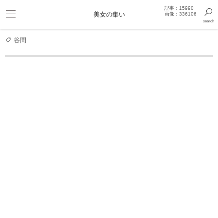
記事：15990
ビキニ
美女の集い
画像：336106
search
巨乳
きっと見つかるセクシー画像まとめギャラリー
谷間
グラビアアイドル
【SSS級美女】杉原杏璃 Ｇカップ 撮り下
杉原杏璃 グラビア動画
とな
Last Kiss ～杉原杏璃ファ
東京アンリ 杉原杏璃
AN delusion 杉原杏璃