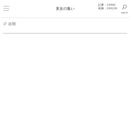
記事：15990
ビキニ
美女の集い
画像：336106
search
巨乳
きっと見つかるセクシー画像まとめギャラリー
谷間
タグ
赤ビキニ
赤ビキニ
1
取得結果：
(1 - 41)
6